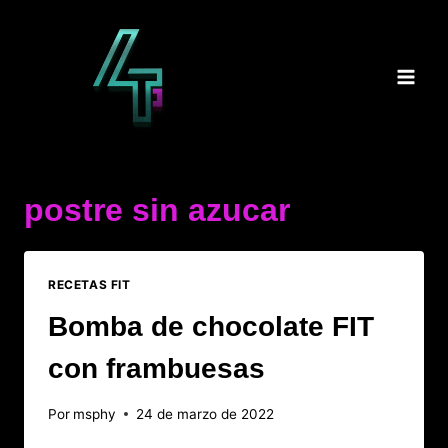
Saltar
al
contenido
postre sin azucar
RECETAS FIT
Bomba de chocolate FIT
con frambuesas
Por
msphy
24 de marzo de 2022