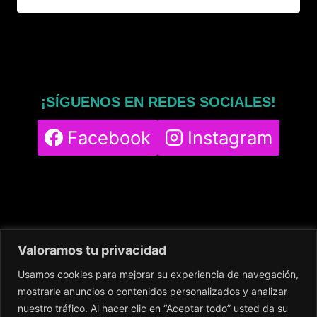
¡SÍGUENOS EN REDES SOCIALES!
Facebook
Instagram
Valoramos tu privacidad
Usamos cookies para mejorar su experiencia de navegación,
Home
Servicios
Nuestro Centro
mostrarle anuncios o contenidos personalizados y analizar
Contacto
Blog
Política de cookies
nuestro tráfico. Al hacer clic en “Aceptar todo” usted da su
Política de privacidad
Aviso legal