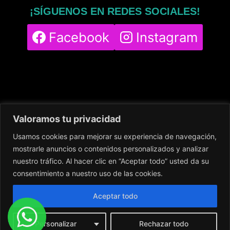
¡SÍGUENOS EN REDES SOCIALES!
Facebook
Instagram
Valoramos tu privacidad
Usamos cookies para mejorar su experiencia de navegación,
Home
Servicios
Nuestro Centro
mostrarle anuncios o contenidos personalizados y analizar
Contacto
Blog
Política de cookies
nuestro tráfico. Al hacer clic en “Aceptar todo” usted da su
Política de privacidad
Aviso legal
consentimiento a nuestro uso de las cookies.
Aceptar todo
Personalizar
Rechazar todo
© 2024
DigitalingWolf