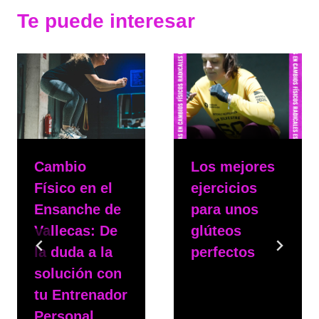
Te puede interesar
Cambio
Los mejores
Físico en el
ejercicios
Ensanche de
para unos
Vallecas: De
glúteos
la duda a la
perfectos
solución con
Por
msphy
tu Entrenador
12 de febrero de 2025
Personal