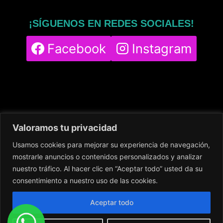
¡SÍGUENOS EN REDES SOCIALES!
Facebook
Instagram
Valoramos tu privacidad
Usamos cookies para mejorar su experiencia de navegación,
Home
Servicios
Nuestro Centro
mostrarle anuncios o contenidos personalizados y analizar
Contacto
Blog
Política de cookies
nuestro tráfico. Al hacer clic en “Aceptar todo” usted da su
Política de privacidad
Aviso legal
consentimiento a nuestro uso de las cookies.
Aceptar todo