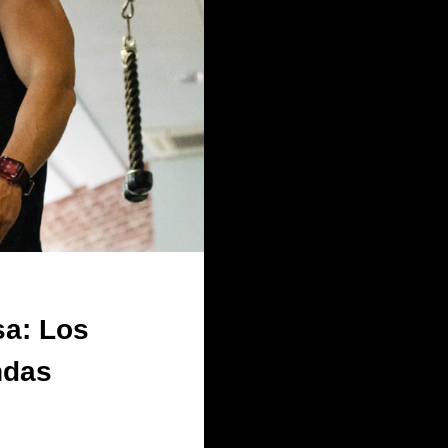
sa: Los
ndas