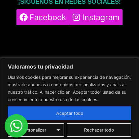
¡SÍGUENOS EN REDES SOCIALES!
Facebook
Instagram
Valoramos tu privacidad
Usamos cookies para mejorar su experiencia de navegación,
Home
Servicios
Nuestro Centro
mostrarle anuncios o contenidos personalizados y analizar
Contacto
Blog
Política de cookies
nuestro tráfico. Al hacer clic en “Aceptar todo” usted da su
Política de privacidad
Aviso legal
consentimiento a nuestro uso de las cookies.
Aceptar todo
Personalizar
Rechazar todo
© 2024
DigitalingWolf