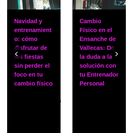
Navidad y
Cambio
entrenamient
Físico en el
o: cómo
Ensanche de
disfrutar de
Vallecas: De
las fiestas
la duda a la
sin perder el
solución con
foco en tu
tu Entrenador
cambio físico
Personal
Por
msphy
Por
msphy
15 de diciembre de 2025
3 de noviembre de 2025