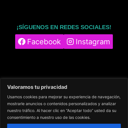
¡SÍGUENOS EN REDES SOCIALES!
Facebook
Instagram
Valoramos tu privacidad
Usamos cookies para mejorar su experiencia de navegación,
Home
Servicios
Nuestro Centro
mostrarle anuncios o contenidos personalizados y analizar
Contacto
Blog
Política de cookies
nuestro tráfico. Al hacer clic en “Aceptar todo” usted da su
Política de privacidad
Aviso legal
consentimiento a nuestro uso de las cookies.