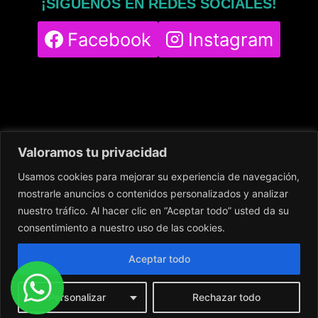
¡SÍGUENOS EN REDES SOCIALES!
Facebook
Instagram
Valoramos tu privacidad
Usamos cookies para mejorar su experiencia de navegación,
Home
Servicios
Nuestro Centro
mostrarle anuncios o contenidos personalizados y analizar
Contacto
Blog
Política de cookies
nuestro tráfico. Al hacer clic en “Aceptar todo” usted da su
Política de privacidad
Aviso legal
consentimiento a nuestro uso de las cookies.
Aceptar todo
Personalizar
Rechazar todo
© 2024
DigitalingWolf