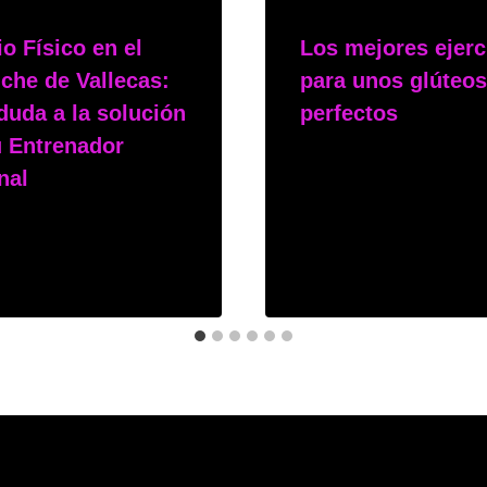
o Físico en el
Los mejores ejerc
che de Vallecas:
para unos glúteos
duda a la solución
perfectos
u Entrenador
Por
msphy
nal
12 de febrero de 2025
hy
iembre de 2025