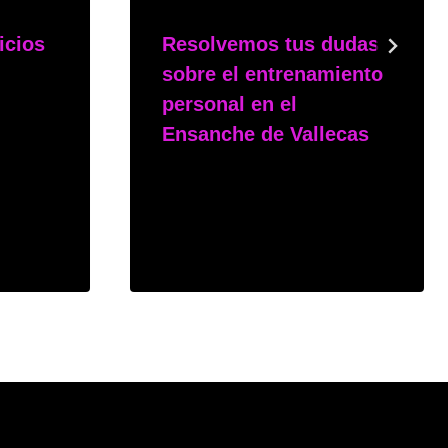
icios
Resolvemos tus dudas
sobre el entrenamiento
personal en el
Ensanche de Vallecas
Por
msphy
6 de febrero de 2025