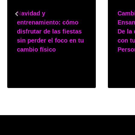
Navidad y
Cambi
entrenamiento: cómo
Ensan
disfrutar de las fiestas
De la 
sin perder el foco en tu
con t
cambio físico
Perso
Por
msphy
Por
msp
15 de diciembre de 2025
3 de nov