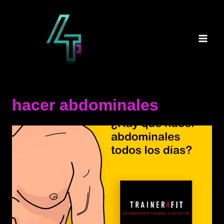
Saltar
al
contenido
hacer abdominales