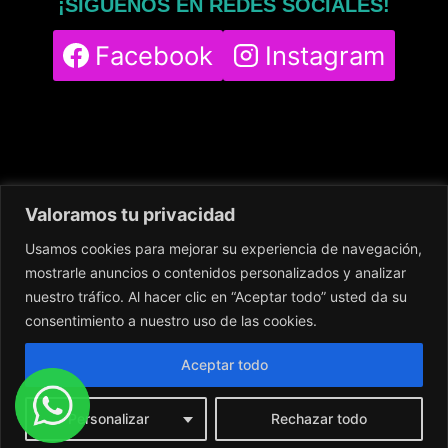
¡SÍGUENOS EN REDES SOCIALES!
Facebook
Instagram
Valoramos tu privacidad
Usamos cookies para mejorar su experiencia de navegación,
Home
Servicios
Nuestro Centro
mostrarle anuncios o contenidos personalizados y analizar
Contacto
Blog
Política de cookies
nuestro tráfico. Al hacer clic en “Aceptar todo” usted da su
Política de privacidad
Aviso legal
consentimiento a nuestro uso de las cookies.
Aceptar todo
Personalizar
Rechazar todo
© 2024
DigitalingWolf