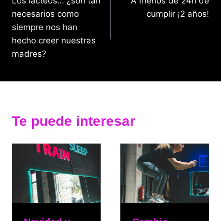
Los lácteos… ¿son tan
A menos de 24h de
de
necesarios como
cumplir ¡2 años!
entradas
siempre nos han
hecho creer nuestras
madres?
Te puede interesar