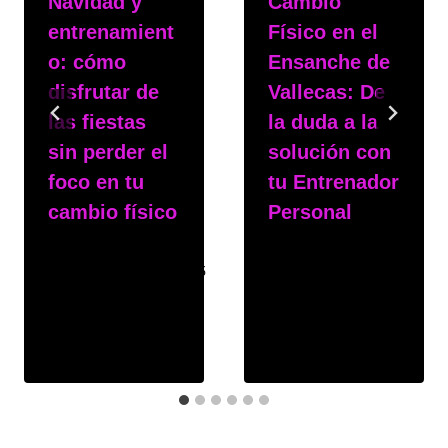
Navidad y
Cambio
entrenamient
Físico en el
o: cómo
Ensanche de
disfrutar de
Vallecas: De
las fiestas
la duda a la
sin perder el
solución con
foco en tu
tu Entrenador
cambio físico
Personal
Por
msphy
Por
msphy
15 de diciembre de 2025
3 de noviembre de 2025