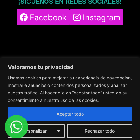
¡SÍGUENOS EN REDES SOCIALES!
Facebook
Instagram
Valoramos tu privacidad
Usamos cookies para mejorar su experiencia de navegación,
Home
Servicios
Nuestro Centro
mostrarle anuncios o contenidos personalizados y analizar
Contacto
Blog
Política de cookies
nuestro tráfico. Al hacer clic en “Aceptar todo” usted da su
Política de privacidad
Aviso legal
consentimiento a nuestro uso de las cookies.
Aceptar todo
Personalizar
Rechazar todo
© 2024
DigitalingWolf