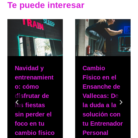
Te puede interesar
Navidad y
Cambio
entrenamient
Físico en el
o: cómo
Ensanche de
disfrutar de
Vallecas: De
las fiestas
la duda a la
sin perder el
solución con
foco en tu
tu Entrenador
cambio físico
Personal