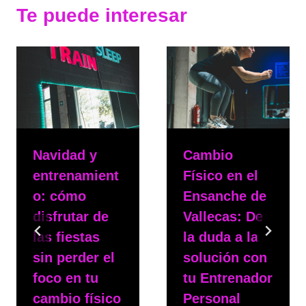
Te puede interesar
Navidad y
Cambio
entrenamient
Físico en el
o: cómo
Ensanche de
disfrutar de
Vallecas: De
las fiestas
la duda a la
sin perder el
solución con
foco en tu
tu Entrenador
cambio físico
Personal