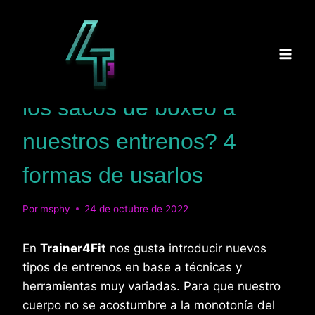
Saltar
al
contenido
BLOG
¿Qué pasa si añadimos
los sacos de boxeo a
nuestros entrenos? 4
formas de usarlos
Por
msphy
24 de octubre de 2022
En
Trainer4Fit
nos gusta introducir nuevos
tipos de entrenos en base a técnicas y
herramientas muy variadas. Para que nuestro
cuerpo no se acostumbre a la monotonía del