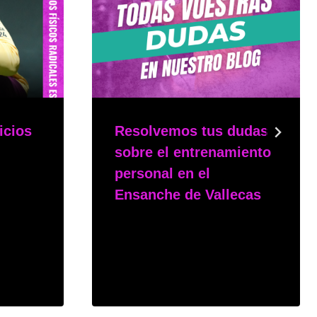
icios
Resolvemos tus dudas
sobre el entrenamiento
personal en el
Ensanche de Vallecas
Por
msphy
6 de febrero de 2025