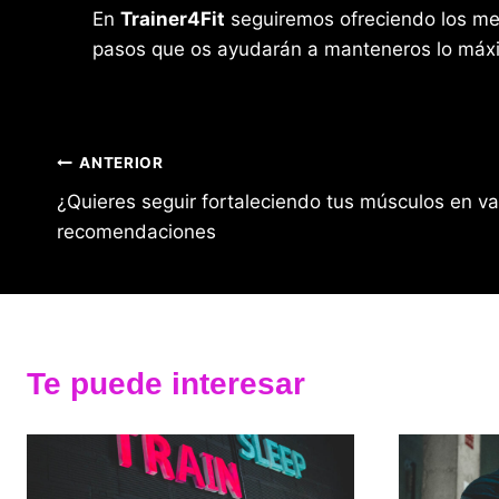
En
Trainer4Fit
seguiremos ofreciendo los me
pasos que os ayudarán a manteneros lo máxi
Navegación
ANTERIOR
¿Quieres seguir fortaleciendo tus músculos en v
de
recomendaciones
entradas
Te puede interesar