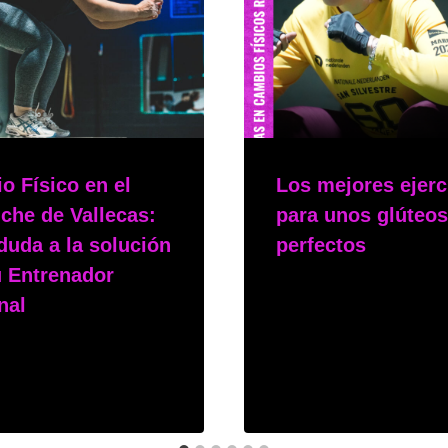
o Físico en el
Los mejores ejerc
che de Vallecas:
para unos glúteos
duda a la solución
perfectos
u Entrenador
Por
msphy
nal
12 de febrero de 2025
hy
iembre de 2025