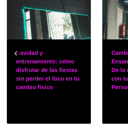
Navidad y
Cambi
entrenamiento: cómo
Ensan
disfrutar de las fiestas
De la 
sin perder el foco en tu
con t
cambio físico
Perso
Por
msphy
Por
msp
15 de diciembre de 2025
3 de nov