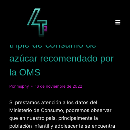
Saltar
al
contenido
BLOG
España supera casi el
triple de consumo de
azúcar recomendado por
la OMS
Por
msphy
16 de noviembre de 2022
Si prestamos atención a los datos del
Ministerio de Consumo, podremos observar
que en nuestro país, principalmente la
población infantil y adolescente se encuentra