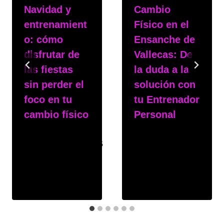
Navidad y
Cambio
entrenamient
Físico en el
o: cómo
Ensanche de
disfrutar de
Vallecas: De
las fiestas
la duda a la
sin perder el
solución con
foco en tu
tu Entrenador
cambio físico
Personal
Por
msphy
Por
msphy
15 de diciembre de 2025
3 de noviembre de 2025