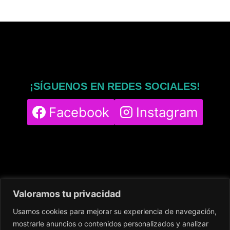
¡SÍGUENOS EN REDES SOCIALES!
Facebook
Instagram
Valoramos tu privacidad
Usamos cookies para mejorar su experiencia de navegación,
Home
Servicios
Nuestro Centro
mostrarle anuncios o contenidos personalizados y analizar
Contacto
Blog
Política de cookies