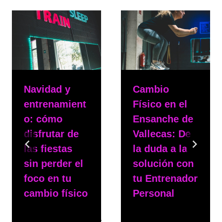
Navidad y
Cambio
entrenamient
Físico en el
o: cómo
Ensanche de
disfrutar de
Vallecas: De
las fiestas
la duda a la
sin perder el
solución con
foco en tu
tu Entrenador
cambio físico
Personal
Por
msphy
Por
msphy