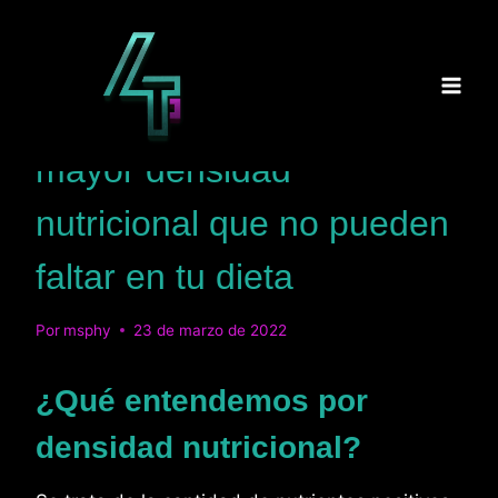
Saltar
al
contenido
BLOG
Lista de alimentos con
mayor densidad
nutricional que no pueden
faltar en tu dieta
Por
msphy
23 de marzo de 2022
¿Qué entendemos por
densidad nutricional?