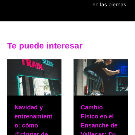
en las piernas.
Te puede interesar
Navidad y
Cambio
entrenamient
Físico en el
o: cómo
Ensanche de
disfrutar de
Vallecas: De