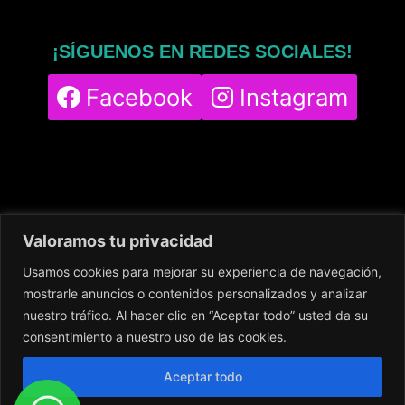
¡SÍGUENOS EN REDES SOCIALES!
Facebook
Instagram
Valoramos tu privacidad
Usamos cookies para mejorar su experiencia de navegación,
Home
Servicios
Nuestro Centro
mostrarle anuncios o contenidos personalizados y analizar
Contacto
Blog
Política de cookies
nuestro tráfico. Al hacer clic en “Aceptar todo” usted da su
Política de privacidad
Aviso legal
consentimiento a nuestro uso de las cookies.
Aceptar todo