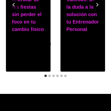
las fiestas
la duda a la
sin perder el
solución con
foco en tu
tu Entrenador
cambio físico
Personal
Por
msphy
Por
msphy
15 de diciembre de 2025
3 de noviembre de 2025