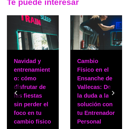
Te puede interesar
Navidad y
Cambio
entrenamient
Físico en el
o: cómo
Ensanche de
disfrutar de
Vallecas: De
las fiestas
la duda a la
sin perder el
solución con
foco en tu
tu Entrenador
cambio físico
Personal